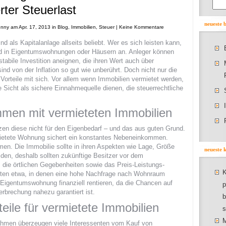
rter Steuerlast
neueste 
enny
am Apr. 17, 2013 in
Blog
,
Immobilien
,
Steuer
|
Keine Kommentare
nd als Kapitalanlage allseits beliebt. Wer es sich leisten kann,
ld in Eigentumswohnungen oder Häusern an. Anleger können
stabile Investition aneignen, die ihren Wert auch über
nd von der Inflation so gut wie unberührt. Doch nicht nur die
e Vorteile mit sich. Vor allem wenn Immobilien vermietet werden,
Sicht als sichere Einnahmequelle dienen, die steuerrechtliche
mmen mit vermieteten Immobilien
en diese nicht für den Eigenbedarf – und das aus guten Grund.
mietete Wohnung sichert ein konstantes Nebeneinkommen.
en. Die Immobilie sollte in ihren Aspekten wie Lage, Größe
neueste
iden, deshalb sollten zukünftige Besitzer vor dem
 die örtlichen Gegebenheiten sowie das Preis-Leistungs-
K
ädten etwa, in denen eine hohe Nachfrage nach Wohnraum
 Eigentumswohnung finanziell rentieren, da die Chancen auf
p
rbrechung nahezu garantiert ist.
b
teile für vermietete Immobilien
s
M
ahmen überzeugen viele Interessenten vom Kauf von