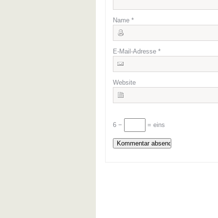
Name
*
E-Mail-Adresse
*
Website
6 −
= eins