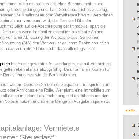
mietung. Auch die steuerrechtlichen Besonderheiten, die
e
 häufig Entscheidungsgrund. Laut Steuerrecht ist es zulässig,
F
sgaben wie Kreditzinsen oder Verwaltsgebühren zu verrechnen.
G
ieteinnahmen versteuert wird, der über der Höhe der
ch mit Blick auf die Abschreibung der Immobilie, spart die
w
Denn auch wenn Immobilien eigentlich als stabile Anlage
a
mt von einer Abnutzung der Wertsache aus. So können
B
r Abnutzung (AfA) den Wertverlust an ihrem Besitz steuerlich
em das vermietete Haus steht, kann allerdings nicht
B
m
sparen
bieten die gesamten Aufwendungen, die mit Vermietung
G
 gelten ebenfalls als abzugsfähig. Darunter fallen Kosten für
a
er Renovierungen sowie die Betriebskosten.
F
noch weitere Optionen Steuern einzusparen. Hier spielen zum
|
utz oder Ähnliches eine Rolle. Wer plant, eine Immobilie zum
D
ollte sich in jedem Falle rechtzeitig und ausführlich mit dem
en Vorteile nutzen und so eine Menge an Ausgaben sparen zu
archiv
apitalanlage: Vermietete
ierter Steuerlast”