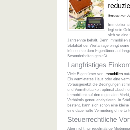
reduzie
Gepostet von
J
Immobilien si
legt sein Ge
sich so eine 
Jahrzehnte behält. Denn Immobilien si
Stabilität der Wertanlage bringt sein
können sie dem Eigentümer auf lange 
Besonderheiten genießt.
Langfristiges Einko
Viele Eigentümer von
Immobilien
nutz
Ein vermietetes Haus oder eine ver
Vorausgesetzt die Bedingungen stimm
und Vermittelbarkeit optimal abschne
Immobilienkauf den regionalen Markt,
Verhältnis genau analysieren. In St
besteht, kann sich schon eine kleine
eine dauerhafte Vermietung ohne Unte
Steuerrechtliche Vor
Aber nicht nur regelmäßige Mieteinn